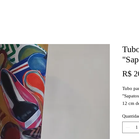
Tubo
"Sap
R$ 2
Tubo pa
"Sapatos
12 cm d
tecido si
Quantida