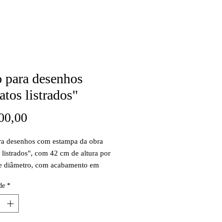
 para desenhos
atos listrados"
Preço
00,00
ra desenhos com estampa da obra
 listrados", com 42 cm de altura por
e diâmetro, com acabamento em
ntético lycra.
de
*