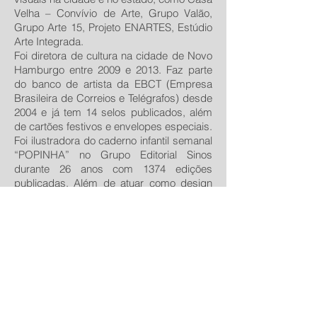
Velha – Convívio de Arte, Grupo Valão,
Grupo Arte 15, Projeto ENARTES, Estúdio
Arte Integrada.
Foi diretora de cultura na cidade de Novo
Hamburgo entre 2009 e 2013. Faz parte
do banco de artista da EBCT (Empresa
Brasileira de Correios e Telégrafos) desde
2004 e já tem 14 selos publicados, além
de cartões festivos e envelopes especiais.
Foi ilustradora do caderno infantil semanal
“POPINHA” no Grupo Editorial Sinos
durante 26 anos com 1374 edições
publicadas. Além de atuar como design
gráfico, ilustrando livros educativos,
desenvolveu diversos projetos especiais
para empresas, ilustrou selos, capas de
listas telefônicas, revistas, livros e
cadernos, rótulos de vinhos, embalagens
de produtos, entre outros.
Em seu atelier, além das aulas, cria
produtos exclusivos com imagens de
suas obras, pintando obras sob