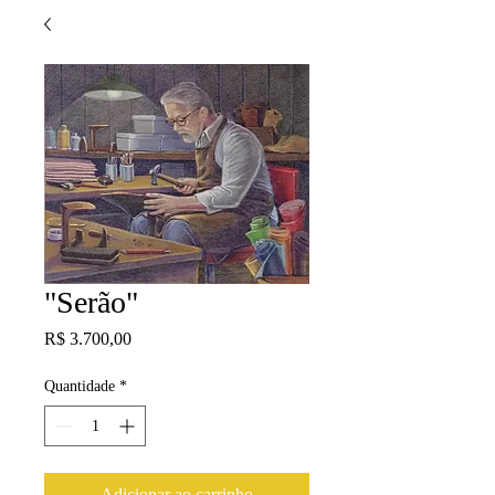
"Serão"
Preço
R$ 3.700,00
Quantidade
*
Adicionar ao carrinho