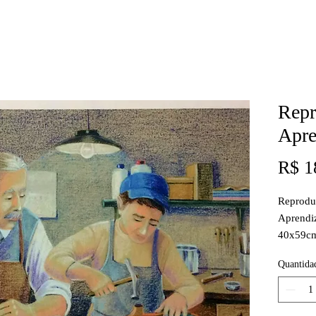
Repr
Apre
R$ 1
Reprodu
Aprendi
40x59c
Tiragem 
Quantida