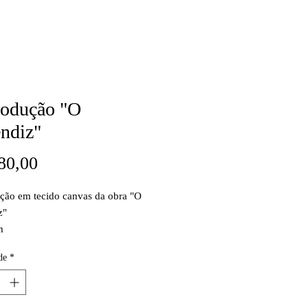
odução "O
ndiz"
Preço
80,00
ção em tecido canvas da obra "O
z"
m
limitada: 300 cópias.
de
*