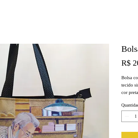
Bols
R$ 2
Bolsa c
tecido s
cor pret
interno
Quantida