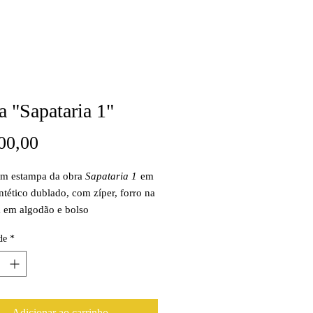
a "Sapataria 1"
Preço
00,00
om estampa da obra
Sapataria 1
em
intético dublado, com zíper, forro na
a em algodão e bolso
, medindo 35 x 37 x 5 cm.
de
*
Adicionar ao carrinho