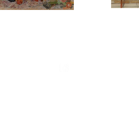
s os Direitos Reservados
FONES: (51) 3527-
Hamburgo Vel