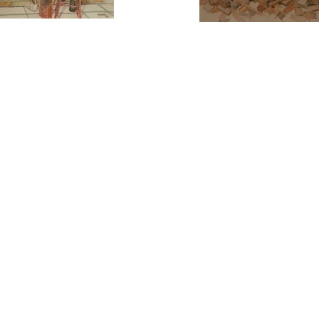
5151 - (51) 98401-2204 -
ho - Novo Hamburgo