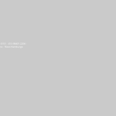
5151 - (51) 98401-2204 -
ho - Novo Hamburgo