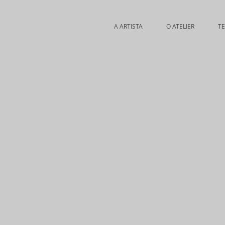
A ARTISTA
O ATELIER
T