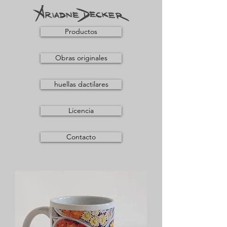
Productos
Obras originales
huellas dactilares
Licencia
Contacto