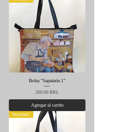
Bolsa "Sapataria 1"
Precio
200,00 BRL
Agregar al carrito
Novidade!