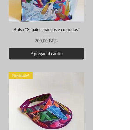
Bolsa "Sapatos brancos e coloridos"
Precio
200,00 BRL
Agregar al carrito
Novidade!