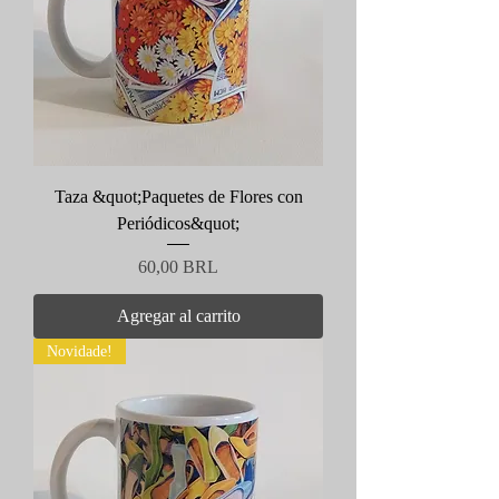
Taza &quot;Paquetes de Flores con
Periódicos&quot;
Precio
60,00 BRL
Agregar al carrito
Novidade!