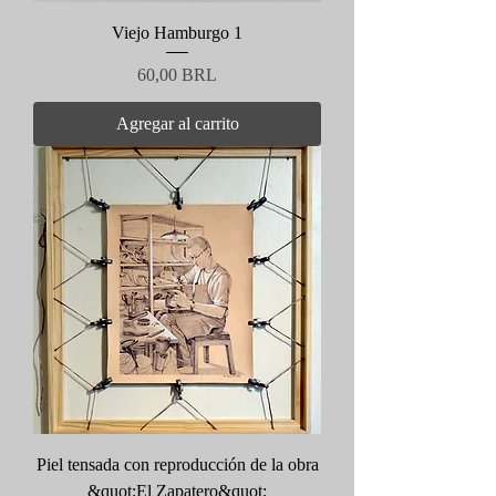
Viejo Hamburgo 1
Precio
60,00 BRL
Agregar al carrito
Piel tensada con reproducción de la obra
&quot;El Zapatero&quot;