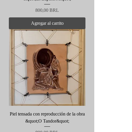
Precio
800,00 BRL
Agregar al carrito
Piel tensada con reproducción de la obra
&quot;O Tandor&quot;