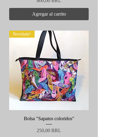
Precio
800,00 BRL
Agregar al carrito
Novidade!
Bolsa "Sapatos coloridos"
Precio
250,00 BRL