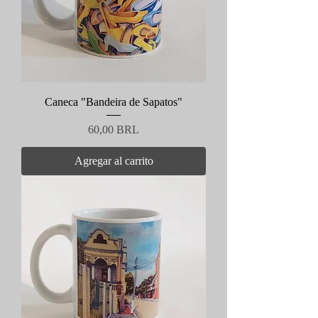
Caneca "Bandeira de Sapatos"
Precio
60,00 BRL
Agregar al carrito