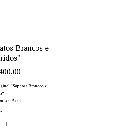
atos Brancos e
ridos"
Price
400.00
ginal "Sapatos Brancos e
s"
ouro é Arte!
*
 Acrílica sobre tela
: 80 x 80 cm