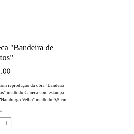
ca "Bandeira de
tos"
Price
.00
com reprodução da obra "Bandeira
tos" medindo Caneca com estampa
 "Hamburgo Velho" medindo 9,5 cm
a por 8 cm de diâmetro.
*