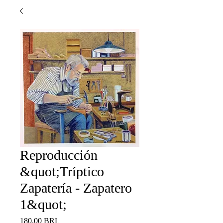
Reproducción
&quot;Tríptico
Zapatería - Zapatero
1&quot;
Precio
180,00 BRL